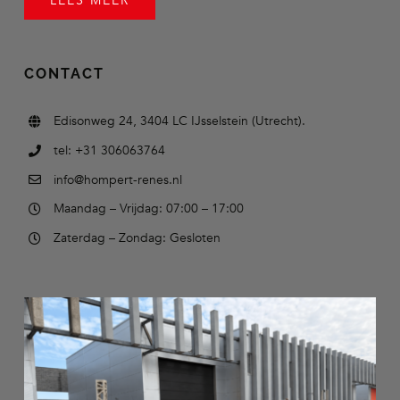
LEES MEER
CONTACT
Edisonweg 24, 3404 LC IJsselstein (Utrecht).
tel: +31 306063764
info@hompert-renes.nl
Maandag – Vrijdag: 07:00 – 17:00
Zaterdag – Zondag: Gesloten