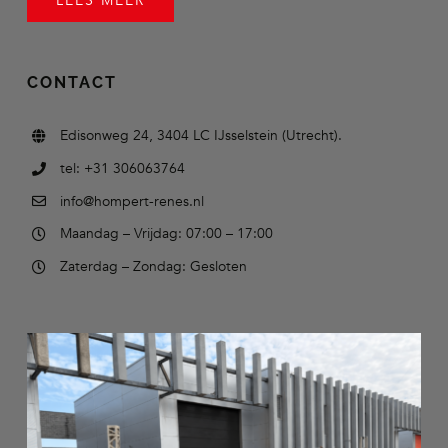
LEES MEER
CONTACT
Edisonweg 24, 3404 LC IJsselstein (Utrecht).
tel: +31 306063764
info@hompert-renes.nl
Maandag – Vrijdag: 07:00 – 17:00
Zaterdag – Zondag: Gesloten