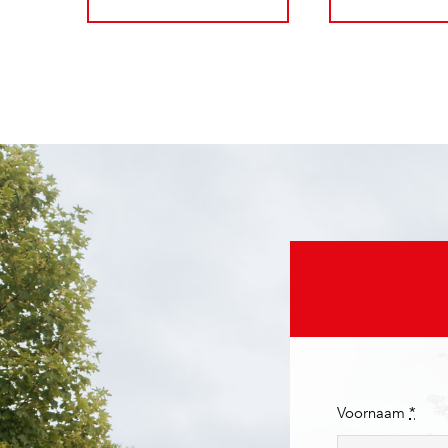
Voornaam
*