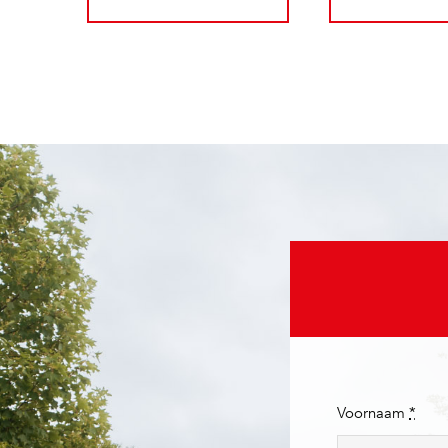
Voornaam
*