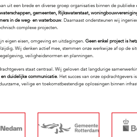
n uit een brede en diverse groep organisaties binnen de publieke e
waterschappen, gemeenten, Rijkswaterstaat, woningbouwverenigin
mers in de weg‑ en waterbouw
. Daarnaast ondersteunen wij ingeni
technisch complexe projecten.
ijn eigen eisen, omgeving en uitdagingen.
Geen enkel project is het
elzijdig. Wij denken actief mee, stemmen onze werkwijze af op de si
regelgeving, veiligheidsnormen en planningen.
rachtgevers staat centraal. Wij geloven dat langdurige samenwerki
t en duidelijke communicatie
. Het succes van onze opdrachtgevers i
uurzame, veilige en toekomstbestendige oplossingen binnen infras