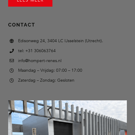
LEES MEER
CONTACT
Edisonweg 24, 3404 LC IJsselstein (Utrecht).
tel: +31 306063764
info@hompert-renes.nl
Maandag – Vrijdag: 07:00 – 17:00
Zaterdag – Zondag: Gesloten