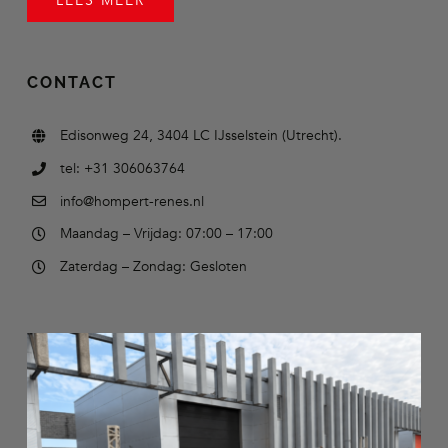
LEES MEER
CONTACT
Edisonweg 24, 3404 LC IJsselstein (Utrecht).
tel: +31 306063764
info@hompert-renes.nl
Maandag – Vrijdag: 07:00 – 17:00
Zaterdag – Zondag: Gesloten