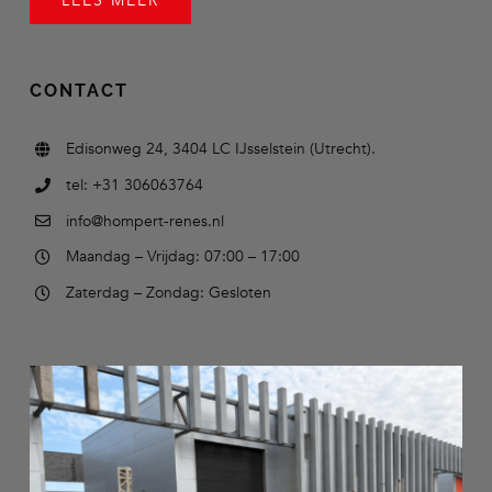
LEES MEER
CONTACT
Edisonweg 24, 3404 LC IJsselstein (Utrecht).
tel: +31 306063764
info@hompert-renes.nl
Maandag – Vrijdag: 07:00 – 17:00
Zaterdag – Zondag: Gesloten