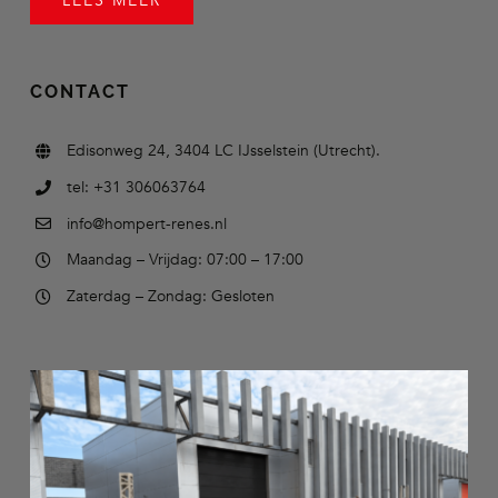
LEES MEER
CONTACT
Edisonweg 24, 3404 LC IJsselstein (Utrecht).
tel: +31 306063764
info@hompert-renes.nl
Maandag – Vrijdag: 07:00 – 17:00
Zaterdag – Zondag: Gesloten