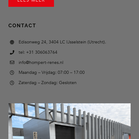
LEES MEER
CONTACT
Edisonweg 24, 3404 LC IJsselstein (Utrecht).
tel: +31 306063764
info@hompert-renes.nl
Maandag – Vrijdag: 07:00 – 17:00
Zaterdag – Zondag: Gesloten