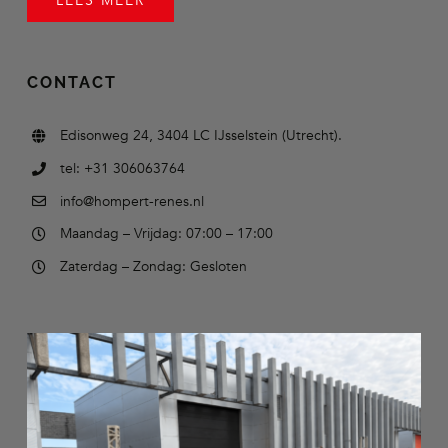
LEES MEER
CONTACT
Edisonweg 24, 3404 LC IJsselstein (Utrecht).
tel: +31 306063764
info@hompert-renes.nl
Maandag – Vrijdag: 07:00 – 17:00
Zaterdag – Zondag: Gesloten