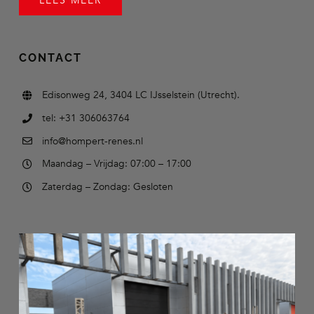
LEES MEER
CONTACT
Edisonweg 24, 3404 LC IJsselstein (Utrecht).
tel: +31 306063764
info@hompert-renes.nl
Maandag – Vrijdag: 07:00 – 17:00
Zaterdag – Zondag: Gesloten