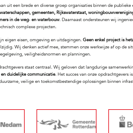
n uit een brede en diverse groep organisaties binnen de publieke e
waterschappen, gemeenten, Rijkswaterstaat, woningbouwverenigin
mers in de weg‑ en waterbouw
. Daarnaast ondersteunen wij ingeni
technisch complexe projecten.
ijn eigen eisen, omgeving en uitdagingen.
Geen enkel project is het
elzijdig. Wij denken actief mee, stemmen onze werkwijze af op de si
regelgeving, veiligheidsnormen en planningen.
rachtgevers staat centraal. Wij geloven dat langdurige samenwerki
t en duidelijke communicatie
. Het succes van onze opdrachtgevers i
uurzame, veilige en toekomstbestendige oplossingen binnen infras