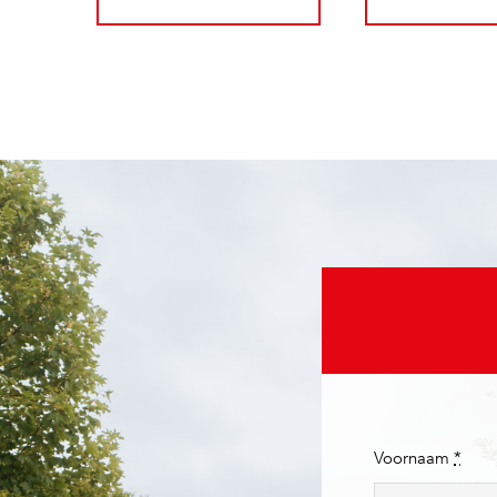
Voornaam
*