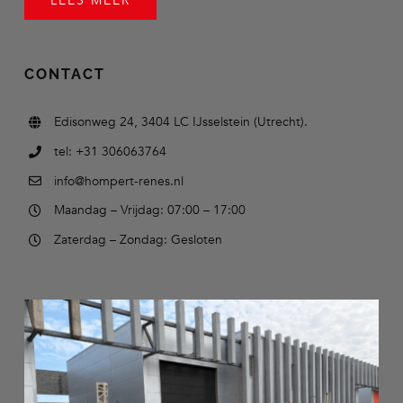
LEES MEER
CONTACT
Edisonweg 24, 3404 LC IJsselstein (Utrecht).
tel: +31 306063764
info@hompert-renes.nl
Maandag – Vrijdag: 07:00 – 17:00
Zaterdag – Zondag: Gesloten