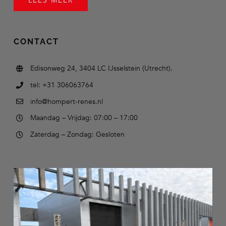
LEES MEER
CONTACT
Edisonweg 24, 3404 LC IJsselstein (Utrecht).
tel: +31 306063764
info@hompert-renes.nl
Maandag – Vrijdag: 07:00 – 17:00
Zaterdag – Zondag: Gesloten