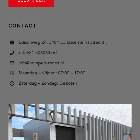
LEES MEER
CONTACT
Edisonweg 24, 3404 LC IJsselstein (Utrecht).
tel: +31 306063764
info@hompert-renes.nl
Maandag – Vrijdag: 07:00 – 17:00
Zaterdag – Zondag: Gesloten