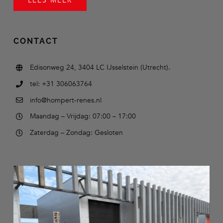
LEES MEER
CONTACT
Edisonweg 24, 3404 LC IJsselstein (Utrecht).
tel: +31 306063764
info@hompert-renes.nl
Maandag – Vrijdag: 07:00 – 17:00
Zaterdag – Zondag: Gesloten