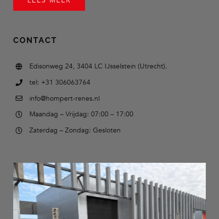
LEES MEER
CONTACT
Edisonweg 24, 3404 LC IJsselstein (Utrecht).
tel: +31 306063764
info@hompert-renes.nl
Maandag – Vrijdag: 07:00 – 17:00
Zaterdag – Zondag: Gesloten