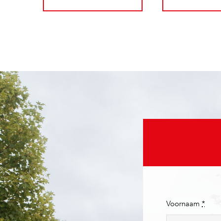
Voornaam
*