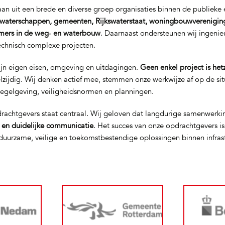
n uit een brede en diverse groep organisaties binnen de publieke e
waterschappen, gemeenten, Rijkswaterstaat, woningbouwverenigin
mers in de weg‑ en waterbouw
. Daarnaast ondersteunen wij ingeni
technisch complexe projecten.
ijn eigen eisen, omgeving en uitdagingen.
Geen enkel project is het
elzijdig. Wij denken actief mee, stemmen onze werkwijze af op de si
regelgeving, veiligheidsnormen en planningen.
rachtgevers staat centraal. Wij geloven dat langdurige samenwerki
t en duidelijke communicatie
. Het succes van onze opdrachtgevers i
uurzame, veilige en toekomstbestendige oplossingen binnen infras