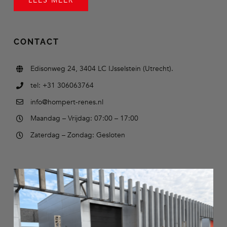
LEES MEER
CONTACT
Edisonweg 24, 3404 LC IJsselstein (Utrecht).
tel: +31 306063764
info@hompert-renes.nl
Maandag – Vrijdag: 07:00 – 17:00
Zaterdag – Zondag: Gesloten