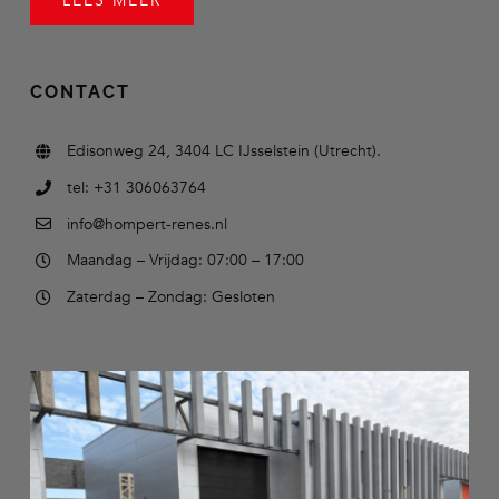
LEES MEER
CONTACT
Edisonweg 24, 3404 LC IJsselstein (Utrecht).
tel: +31 306063764
info@hompert-renes.nl
Maandag – Vrijdag: 07:00 – 17:00
Zaterdag – Zondag: Gesloten