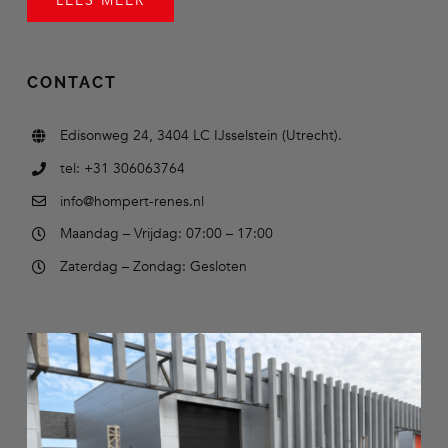
LEES MEER
CONTACT
Edisonweg 24, 3404 LC IJsselstein (Utrecht).
tel: +31 306063764
info@hompert-renes.nl
Maandag – Vrijdag: 07:00 – 17:00
Zaterdag – Zondag: Gesloten