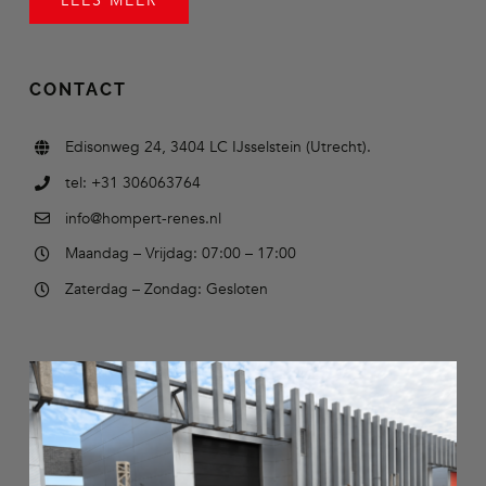
LEES MEER
CONTACT
Edisonweg 24, 3404 LC IJsselstein (Utrecht).
tel: +31 306063764
info@hompert-renes.nl
Maandag – Vrijdag: 07:00 – 17:00
Zaterdag – Zondag: Gesloten