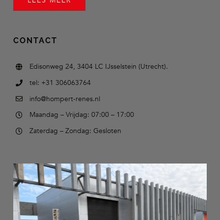
LEES MEER
CONTACT
Edisonweg 24, 3404 LC IJsselstein (Utrecht).
tel: +31 306063764
info@hompert-renes.nl
Maandag – Vrijdag: 07:00 – 17:00
Zaterdag – Zondag: Gesloten