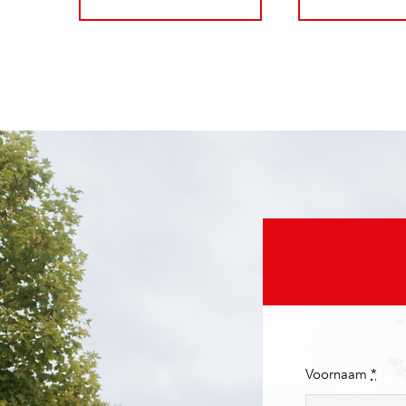
Voornaam
*