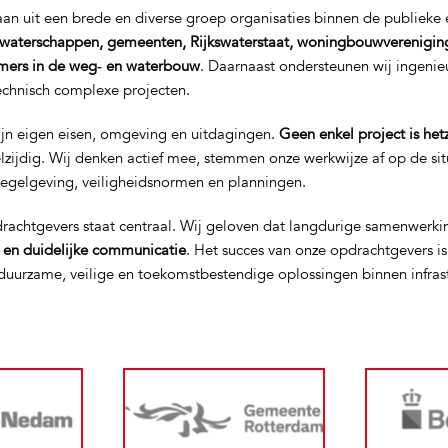
n uit een brede en diverse groep organisaties binnen de publieke e
waterschappen, gemeenten, Rijkswaterstaat, woningbouwverenigin
mers in de weg‑ en waterbouw
. Daarnaast ondersteunen wij ingeni
technisch complexe projecten.
ijn eigen eisen, omgeving en uitdagingen.
Geen enkel project is het
elzijdig. Wij denken actief mee, stemmen onze werkwijze af op de si
regelgeving, veiligheidsnormen en planningen.
rachtgevers staat centraal. Wij geloven dat langdurige samenwerki
t en duidelijke communicatie
. Het succes van onze opdrachtgevers i
uurzame, veilige en toekomstbestendige oplossingen binnen infras