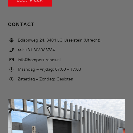
LEES MEER
CONTACT
Edisonweg 24, 3404 LC IJsselstein (Utrecht).
tel: +31 306063764
info@hompert-renes.nl
Maandag – Vrijdag: 07:00 – 17:00
Zaterdag – Zondag: Gesloten