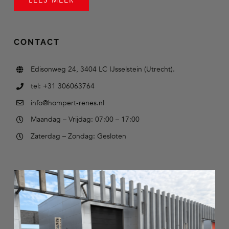
LEES MEER
CONTACT
Edisonweg 24, 3404 LC IJsselstein (Utrecht).
tel: +31 306063764
info@hompert-renes.nl
Maandag – Vrijdag: 07:00 – 17:00
Zaterdag – Zondag: Gesloten